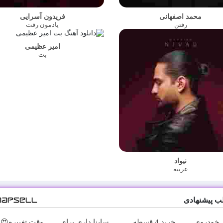
محمد اصفهانی
فریدون آسرایی
رفتن
یادمون رفت
امیر عظیمی
بت
نیواد
غریبه
ب پیشنهادی
خودروی
خرید 4 قسطه
ساینا داری برای
وقت تغییره😍