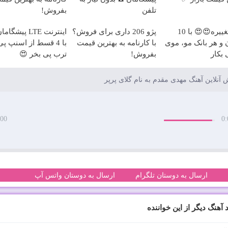
تلفن
بفروش!
وقت تغییره😍😍 با 10
پژو 206 داری برای فروش؟
اینترنت LTE پیشگ
 و هر بانک مو، موی
با کارنامه به بهترین قیمت
با 4 قسط از اسنپ پی
بکار
بفروش!
ترب پی بخر 😍
آنلاین آهنگ مهدی مقدم به نام گلای پرپر
:00
0:
ارسال به دوستان تلگرام
ارسال به دوستان واتس آپ
 آهنگ دیگر از این خواننده