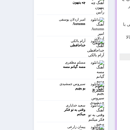
چه پنهون
ر
امیر اردلان یوسفی
Autumn
سوتی با
لا
آرام بالکی
خداحافظی
مسلم مظفری
مسه گیانم مسه
سیروس جمشیدی
بو بچیم
سعید خدایاری
وقتی به تو فکر
میکنم
پیمان زارعی