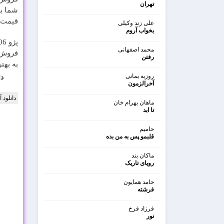
تهران
شما به
قیمت ب
علی زند وکیلی
بخواب آروم
محمد اصفهانی
فروش؟ 
رفتن
به بهت
بفروش
روزبه بمانی
دا
آخرالزمون
دانلود 
ماهان بهرام خان
تا ابد
حامیم
قلبمو پس به من بده
ماکان بند
رویای تاریک
حامد همایون
فرشته
فرزاد فرخ
نور