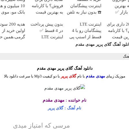
 بهترین
اینترنت پیشگامان
فروش؟ با کارنامه
10 میلیون و ه
ازار ✅
☎️ بدون نیاز به تلفن
به بهترین قیمت
بانک مو، موی
بفروش!
طبیعی بکار
پژو 206 داری برای
اینترنت LTE
بدون پیش پرداخت
هدیه 200 
با کارنامه
پیشگامان رو با 4
در 4 قسط ✅
اولین خرید از
رین قیمت
قسط از اسنپ پی
اینترنت LTE
گرمی،همین حا
!
+ ترب پی بخر 😍
پیشگامان + سیم
ثبت نام کن
نلود آهنگ گلای پرپر مهدی مقدم
کارت رایگان
آهنگ
دانلود آهنگ
گلای پرپر مهدی مقدم
موزیک زیبای
مهدی مقدم
با نام
گلای پرپر
با دو کیفیت Mp3 با سرعت دانلود بالا
مهدی مقدم
نام خواننده :
نام آهنگ : گلای پرپر
مرسی که امتیاز میدی