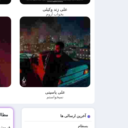
علی زند وکیلی
بخواب آروم
علی یاسینی
نمیخواستم
مطال
آخرین ارسالی ها
بسطام
فروش 