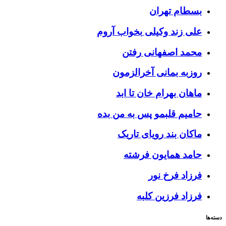
بسطام
تهران
علی زند وکیلی
بخواب آروم
محمد اصفهانی
رفتن
روزبه بمانی
آخرالزمون
ماهان بهرام خان
تا ابد
حامیم
قلبمو پس به من بده
ماکان بند
رویای تاریک
حامد همایون
فرشته
فرزاد فرخ
نور
فرزاد فرزین
کلبه
دسته‌ها