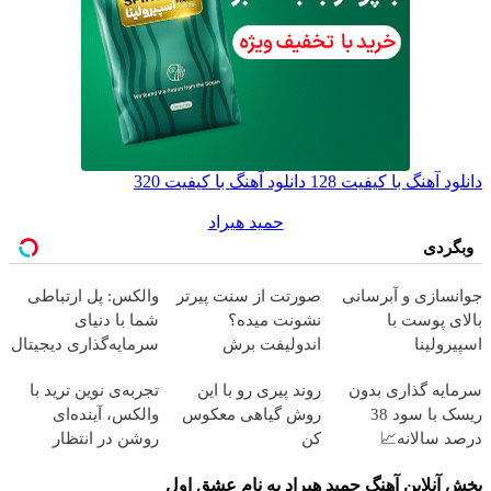
دانلود آهنگ با کیفیت 128
دانلود آهنگ با کیفیت 320
حمید هیراد
وبگردی
جوانسازی و آبرسانی
صورتت از سنت پیرتر
والکس: پل ارتباطی
بالای پوست با
نشونت میده؟
شما با دنیای
اسپیرولینا
اندولیفت برش
سرمایه‌گذاری دیجیتال
می‌گردونه 🔰
سرمایه گذاری بدون
روند پیری رو با این
تجربه‌ی نوین ترید با
ریسک با سود 38
روش گیاهی معکوس
والکس، آینده‌ای
درصد سالانه📈
کن
روشن در انتظار
شماست
پخش آنلاین آهنگ حمید هیراد به نام عشق اول