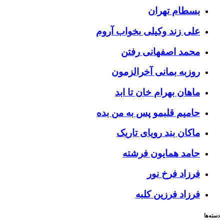
بسطام
تهران
علی زند وکیلی
بخواب آروم
محمد اصفهانی
رفتن
روزبه بمانی
آخرالزمون
ماهان بهرام خان
تا ابد
حامیم
قلبمو پس به من بده
ماکان بند
رویای تاریک
حامد همایون
فرشته
فرزاد فرخ
نور
فرزاد فرزین
کلبه
دسته‌ها