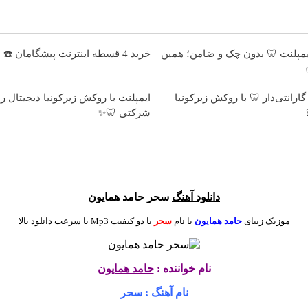
 ماهه ایمپلنت 🦷 بدون چک و ضامن؛ همین
خرید 4 قسطه اینترنت پیشگامان ☎️ بدون نیاز به تلفن
رانتی‌دار 🦷 با روکش زیرکونیا
ایمپلنت با روکش زیرکونیا دیجیتال را
شرکتی 🦷✨
دانلود آهنگ
سحر حامد همایون
موزیک زیبای
حامد همایون
با نام
سحر
با دو کیفیت Mp3 با سرعت دانلود بالا
نام خواننده :
حامد همایون
نام آهنگ : سحر