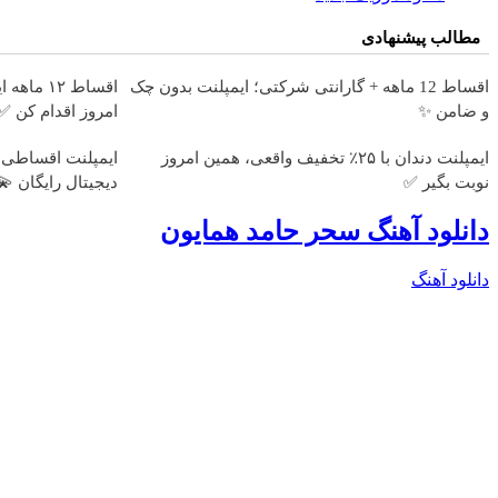
مطالب پیشنهادی
اقساط 12 ماهه + گارانتی شرکتی؛ ایمپلنت بدون چک
اقساط ۱۲
و ضامن ✨
امروز اقدام کن ✅
ایمپلنت دندان با ۲۵٪ تخفیف واقعی، همین امروز
ایمپلنت اقساطی گا
نوبت بگیر ✅
دیجیتال رایگان 💫
دانلود آهنگ سحر حامد همایون
دانلود آهنگ