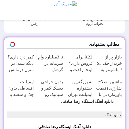
علی زند وکیلی
محمد اصفهانی
بخواب آروم
رفتن
مطالب پیشنهادی
بازار پر از
X22 برای
تا 3میلیارد وام
کمر درد داری؟
خریدار جک S3
فروش داری؟
سرمایه در
دیگه بسه! در
/ ماشینتو به
اینجا راحت و
گردش
منزل درمانش
راحتی بفروش
سریع
فروشندگان =>
کن
ماشین اصلاح
به بزرگترین
بدون جراحی
ایمپلنت
بفروشش
فروشگاهت رو
(◀پرسش‌نامه)
شارژی (قیمت
جشنواره
دیسک کمر و
اقساطی بدون
ثبت کن
باورنکردنی تا
ایمپلنت تهران
سیاتیک رو
چک و سفته با
امشب)
خوش اومدید! |
درمان کن
٪۲۵ تخفیف
دانلود آهنگ ایستگاه رضا صادقی
فقط ۲۵
(◂پرسش‌نامه)
👈 ویزیت
میلیون !
رایگان توسط
دانلود آهنگ
متخصص
دانلود آهنگ
ایستگاه رضا صادقی