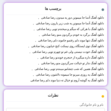
برچسب ها
,
دانلود آهنگ آدﻣﺎ ﺟﺎ ﻣﻴﻤﻮﻧﻦ دور ﻳﻪ ﻣﻴﺪون رضا صادقی
,
دانلود آهنگ آدﻣﺎ ﺟﺎ ﻣﻴﻤﻮﻧﻦ ﻳﻪ ﺷﺐ زﻳﺮ ﺑﺎرون رضا صادقی
,
دانلود آهنگ ﺑﺎ ﻫﺮﻛﻰ ﻛﻪ ﻣﻴﮕﻢ و ﻣﻴﺨﻨﺪم ﺗﻮﻳﻰ رضا صادقی
,
دانلود آهنگ ﺑﺮﮔﺮد ﺑﻪ ﺧﻮدم ﺑﺮﮔﺮدون ﻣﻨﻮ رضا صادقی
,
دانلود آهنگ ﺗﻨﻬﺎ ﻣﻮﻧﺪ دﻟﻢ رﻓﺘﻤﻮ ﺟﺎﻣﻮﻧﺪ دﻟﻢ رضا صادقی
,
دانلود آهنگ ﺗﻮی اﻳﺴﺘﮕﺎه روی ﻧﻴﻤﻜﺖ ﻛﻨﺞ ﺧﻴﺎﺑﻮن رضا صادقی
,
دانلود آهنگ ﺧﻮدت ﻧﻴﺴﺘﻰ وﻟﻰ ﻏﻢ ﺗﻮ ﭼﻬﺮم ﺗﻮﻳﻰ رضا صادقی
,
دانلود آهنگ داره ﻣﻴﮕﻴﺮه از ﺣﻨﺠﺮم ﺧﻮﻧﺪﻧﻮ رضا صادقی
,
دانلود آهنگ ﻧﺬار ﺗﻮ ﺧﻴﺎﻟﺖ ﺳﺮﮔﺮدون ﻣﻨﻮ رضا صادقی
,
دانلود آهنگ ﻫﻤﻴﻦ ﻛﻪ ﺷﺐ ﭼﺸﺎﻣﻮ ﻣﻴﺒﻨﺪم ﺗﻮﻳﻰ رضا صادقی
,
دانلود آهنگ ﻳﻪ روزی ﻣﻴﺮﻧﻮ ﺟﺎ ﻣﻴﻤﻮﻧﻪ دﻟﺎﺷﻮن رضا صادقی
دانلود آهنگ ﻳﻪ ﮔﻮﺷﻪ آروم ﺗﻮ ﺧﻴﺎل ﺗﻪ دﻧﻴﺎ ﻣﻮﻧﺪ دﻟﻢ رضا صادقی
نظرات
نام و نام خانوادگی