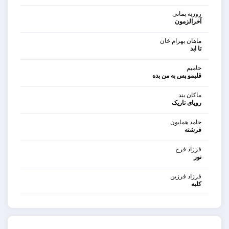
روزبه بمانی
آخرالزمون
ماهان بهرام خان
تا ابد
حامیم
قلبمو پس به من بده
ماکان بند
رویای تاریک
حامد همایون
فرشته
فرزاد فرخ
نور
فرزاد فرزین
کلبه