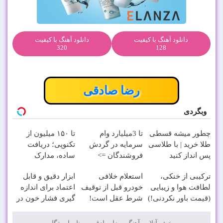
دانلود آهنگ با کیفیت
دانلود آهنگ با کیفیت
320
128
رضا صادقی
وبگردی
چطور میشه قسطی
تا 3میلیارد وام
تا ۱۵۰ میلیون از
طلا خرید | با طلاسی
سرمایه در گردش
تکنوپی؛ دریافت
پس انداز کنید
فروشندگان =>
ساده، مدارک
فروشگاهت رو ثبت
حداقلی
ترکیبی از خنکی،
استعلام خلافی
ابزار دقیق و قابل
کن
لطافت هوا و زیبایی
خودرو قبل از توقیف
اعتماد برای اندازه
(قیمت باور نکردنی!)
شرط عقل است!
گیری فشار خون در
(دریافت خلافی با
خانه (نصف قیمت)
جزییات)