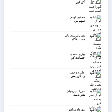
گل گور
مجتبی اوجی
سهم من
همایون شجریان
مست نگاه
بیژن احمدی
حسادت کن
علی ده حقی
زندگی یعنی
فرزاد بایزیدیان
هه‌ر یه‌سه
مهرداد مرادپور